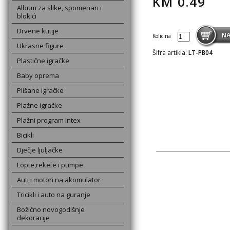
KM
0.49
Album za slike, spomenari i
blokići
Drvene kutije
Kolicina
Ukrasne figure
Šifra artikla:
LT-PB04
Plastične igračke
Baby oprema
Plišane igračke
Plažne igračke
Plažni program Intex
Bicikli
Dječje ljuljačke
Lopte,rekete i pumpe
Auti i motori na akomulator
Tricikli i auto na guranje
Božićno novogodišnje
dekoracije