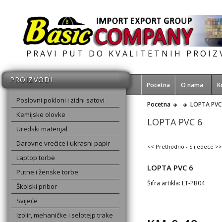
PRAVI PUT DO KVALITETNIH PROI
PROIZVODI
Pocetna
O nama
K
Poslovni pokloni i zidni satovi
Pocetna
LOPTA PVC
Kemijske olovke
LOPTA PVC 6
Uredski materijal
Darovne vrećice i ukrasni papir
<< Prethodno
-
Slijedece >>
Laptop torbe
LOPTA PVC 6
Putne i ženske torbe
Šifra artikla: LT-PB04
Školski pribor
Svijeće
Izolir, mehaničke i selotejp trake