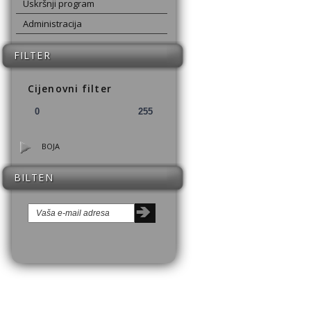
Uskršnji program
Administracija
FILTER
Cijenovni filter
BOJA
BILTEN