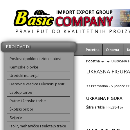
PRAVI PUT DO KVALITETNIH PROI
PROIZVODI
Pocetna
O nama
K
Poslovni pokloni i zidni satovi
Pocetna
UKRASNA F
Kemijske olovke
UKRASNA FIGURA
Uredski materijal
Darovne vrećice i ukrasni papir
<< Prethodno
-
Slijedece >>
Laptop torbe
UKRASNA FIGURA
Putne i ženske torbe
Šifra artikla: PRE38-187
Školski pribor
Svijeće
Izolir, mehaničke i selotejp trake