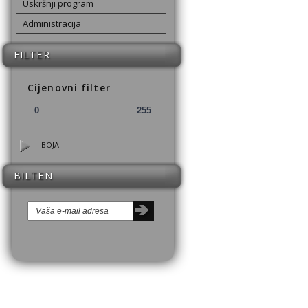
Uskršnji program
Administracija
FILTER
Cijenovni filter
BOJA
BILTEN