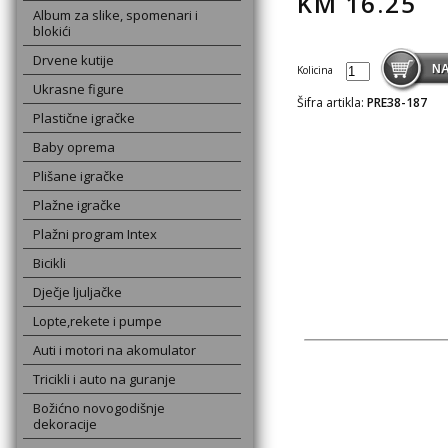
KM
16.25
Album za slike, spomenari i
blokići
Drvene kutije
Kolicina
Ukrasne figure
Šifra artikla:
PRE38-187
Plastične igračke
Baby oprema
Plišane igračke
Plažne igračke
Plažni program Intex
Bicikli
Dječje ljuljačke
Lopte,rekete i pumpe
Auti i motori na akomulator
Tricikli i auto na guranje
Božićno novogodišnje
dekoracije