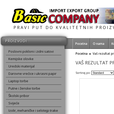
PRAVI PUT DO KVALITETNIH PROI
PROIZVODI
Pocetna
O nama
K
Poslovni pokloni i zidni satovi
Pocetna
Vaš rezultat p
Kemijske olovke
VAŠ REZULTAT P
Uredski materijal
Sortiraj po:
Darovne vrećice i ukrasni papir
Laptop torbe
Putne i ženske torbe
Školski pribor
Svijeće
Izolir, mehaničke i selotejp trake