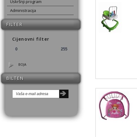
Uskršnji program
Administracija
FILTER
Cijenovni filter
BOJA
BILTEN