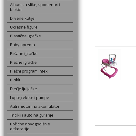
Album za slike, spomenari i
blokići
Drvene kutije
Ukrasne figure
Plastične igračke
Baby oprema
Plišane igračke
Plažne igračke
Plažni program Intex
Bicikli
Dječje ljuljačke
Lopte,rekete i pumpe
Auti i motori na akomulator
Tricikli i auto na guranje
Božićno novogodišnje
dekoracije