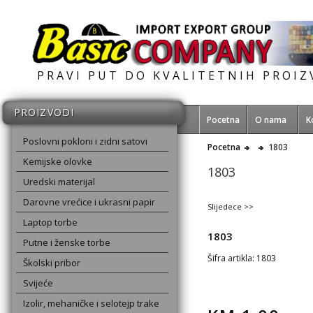
PRAVI PUT DO KVALITETNIH PROI
PROIZVODI
Pocetna
O nama
K
Poslovni pokloni i zidni satovi
Pocetna
1803
Kemijske olovke
1803
Uredski materijal
Darovne vrećice i ukrasni papir
Slijedece >>
Laptop torbe
1803
Putne i ženske torbe
Šifra artikla: 1803
Školski pribor
Svijeće
Izolir, mehaničke i selotejp trake