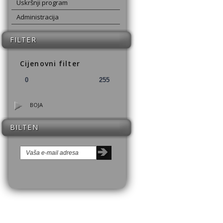
Uskršnji program
Administracija
FILTER
Cijenovni filter
BOJA
BILTEN