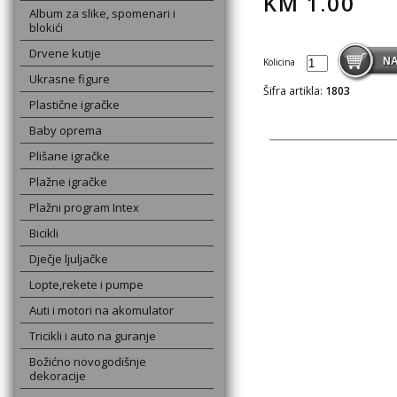
KM
1.00
Album za slike, spomenari i
blokići
Drvene kutije
Kolicina
Ukrasne figure
Šifra artikla:
1803
Plastične igračke
Baby oprema
Plišane igračke
Plažne igračke
Plažni program Intex
Bicikli
Dječje ljuljačke
Lopte,rekete i pumpe
Auti i motori na akomulator
Tricikli i auto na guranje
Božićno novogodišnje
dekoracije