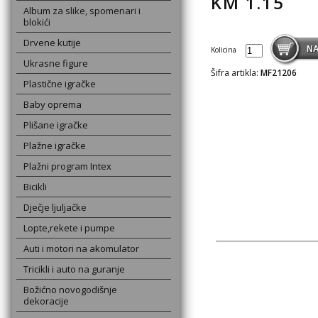
KM
1.15
Album za slike, spomenari i
blokići
Drvene kutije
Kolicina
Ukrasne figure
Šifra artikla:
MF21206
Plastične igračke
Baby oprema
Plišane igračke
Plažne igračke
Plažni program Intex
Bicikli
Dječje ljuljačke
Lopte,rekete i pumpe
Auti i motori na akomulator
Tricikli i auto na guranje
Božićno novogodišnje
dekoracije