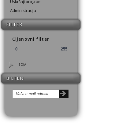
Uskršnji program
Administracija
FILTER
Cijenovni filter
BOJA
BILTEN