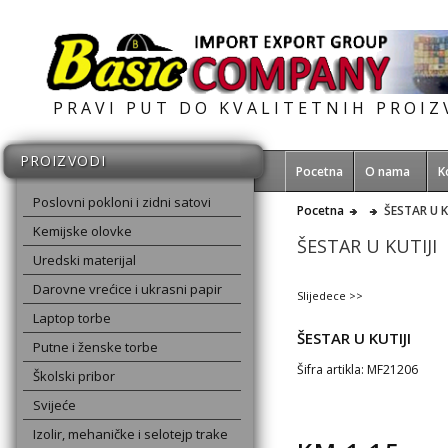
PRAVI PUT DO KVALITETNIH PROI
PROIZVODI
Pocetna
O nama
K
Poslovni pokloni i zidni satovi
Pocetna
ŠESTAR U K
Kemijske olovke
ŠESTAR U KUTIJI
Uredski materijal
Darovne vrećice i ukrasni papir
Slijedece >>
Laptop torbe
ŠESTAR U KUTIJI
Putne i ženske torbe
Šifra artikla: MF21206
Školski pribor
Svijeće
Izolir, mehaničke i selotejp trake