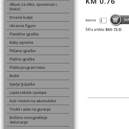
KM
0.76
Album za slike, spomenari i
blokići
Drvene kutije
Kolicina
Ukrasne figure
Šifra artikla:
BA5-72-D
Plastične igračke
Baby oprema
Plišane igračke
Plažne igračke
Plažni program Intex
Bicikli
Dječje ljuljačke
Lopte,rekete i pumpe
Auti i motori na akomulator
Tricikli i auto na guranje
Božićno novogodišnje
dekoracije