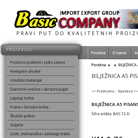
PRAVI PUT DO KVALITETNIH PROI
PROIZVODI
Pocetna
O nama
K
Poslovni pokloni i zidni satovi
Pocetna
BILJEŽNICA
Kemijske olovke
BILJEŽNICA A5 PI
Uredski materijal
Darovne vrećice i ukrasni papir
<< Prethodno
-
Slijedece >>
Laptop torbe
BILJEŽNICA A5 PISAN
Putne i ženske torbe
Šifra artikla: BA5-72-D
Školski pribor
Svijeće
Izolir, mehaničke i selotejp trake