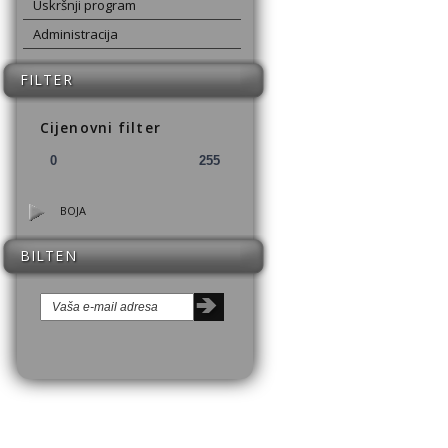
Uskršnji program
Administracija
FILTER
Cijenovni filter
BOJA
BILTEN