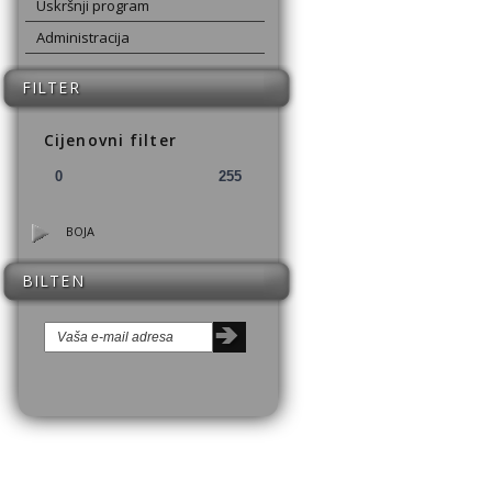
Uskršnji program
Administracija
FILTER
Cijenovni filter
BOJA
BILTEN