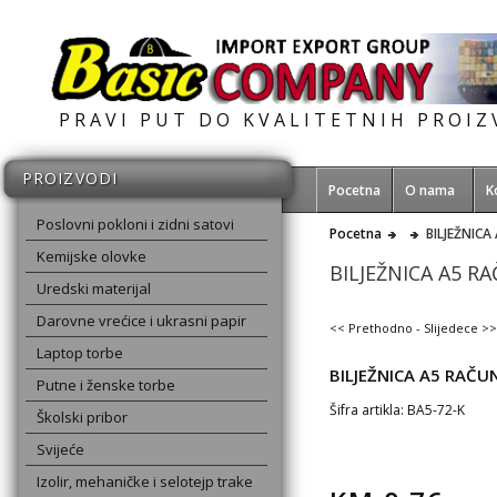
PRAVI PUT DO KVALITETNIH PROI
PROIZVODI
Pocetna
O nama
K
Poslovni pokloni i zidni satovi
Pocetna
BILJEŽNIC
Kemijske olovke
BILJEŽNICA A5 R
Uredski materijal
Darovne vrećice i ukrasni papir
<< Prethodno
-
Slijedece >>
Laptop torbe
BILJEŽNICA A5 RAČU
Putne i ženske torbe
Šifra artikla: BA5-72-K
Školski pribor
Svijeće
Izolir, mehaničke i selotejp trake