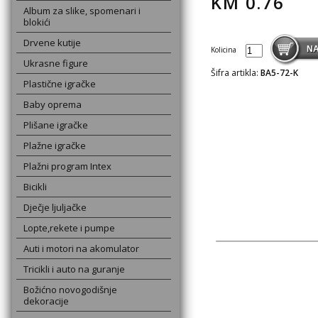
KM
0.76
Album za slike, spomenari i
blokići
Drvene kutije
Kolicina
Ukrasne figure
Šifra artikla:
BA5-72-K
Plastične igračke
Baby oprema
Plišane igračke
Plažne igračke
Plažni program Intex
Bicikli
Dječje ljuljačke
Lopte,rekete i pumpe
Auti i motori na akomulator
Tricikli i auto na guranje
Božićno novogodišnje
dekoracije