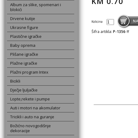
KM
0.70
Album za slike, spomenari i
blokići
Drvene kutije
Kolicina
Ukrasne figure
Šifra artikla:
P-1356-Y
Plastične igračke
Baby oprema
Plišane igračke
Plažne igračke
Plažni program Intex
Bicikli
Dječje ljuljačke
Lopte,rekete i pumpe
Auti i motori na akomulator
Tricikli i auto na guranje
Božićno novogodišnje
dekoracije