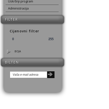
Uskršnji program
Administracija
FILTER
Cijenovni filter
BOJA
BILTEN