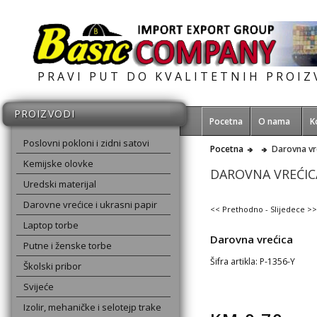
PRAVI PUT DO KVALITETNIH PROI
PROIZVODI
Pocetna
O nama
K
Poslovni pokloni i zidni satovi
Pocetna
Darovna vr
Kemijske olovke
DAROVNA VREĆIC
Uredski materijal
Darovne vrećice i ukrasni papir
<< Prethodno
-
Slijedece >>
Laptop torbe
Darovna vrećica
Putne i ženske torbe
Šifra artikla: P-1356-Y
Školski pribor
Svijeće
Izolir, mehaničke i selotejp trake