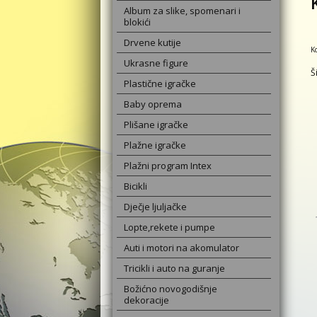
Album za slike, spomenari i
blokići
Drvene kutije
K
Ukrasne figure
Š
Plastične igračke
Baby oprema
Plišane igračke
Plažne igračke
Plažni program Intex
Bicikli
Dječje ljuljačke
Lopte,rekete i pumpe
Auti i motori na akomulator
Tricikli i auto na guranje
Božićno novogodišnje
dekoracije