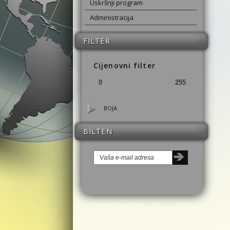
Uskršnji program
Administracija
FILTER
Cijenovni filter
BOJA
BILTEN