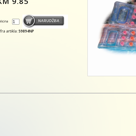
KM
9.85
olicina
ifra artikla:
59894NP