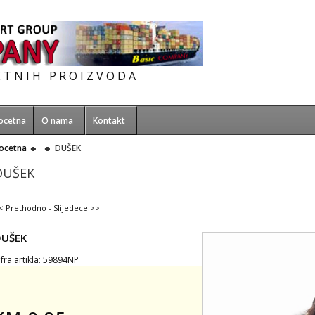
ETNIH PROIZVODA
ocetna
O nama
Kontakt
ocetna
DUŠEK
DUŠEK
< Prethodno
-
Slijedece >>
DUŠEK
ifra artikla: 59894NP