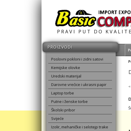
PRAVI PUT DO KVALIT
PROIZVODI
P
Poslovni pokloni i zidni satovi
P
Kemijske olovke
Uredski materijal
Darovne vrećice i ukrasni papir
<
Laptop torbe
Putne i ženske torbe
Š
Školski pribor
Svijeće
Izolir, mehaničke i selotejp trake