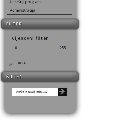
Uskršnji program
Administracija
FILTER
Cijenovni filter
BOJA
BILTEN