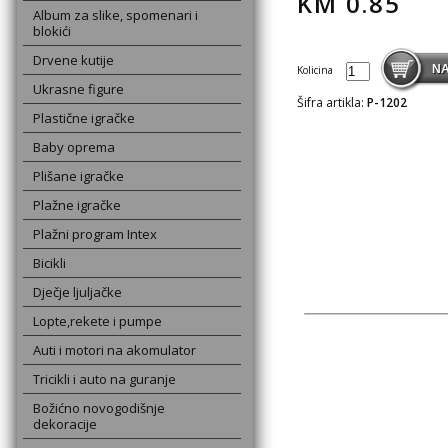
KM
0.85
Album za slike, spomenari i
blokići
Drvene kutije
Kolicina
Ukrasne figure
Šifra artikla:
P-1202
Plastične igračke
Baby oprema
Plišane igračke
Plažne igračke
Plažni program Intex
Bicikli
Dječje ljuljačke
Lopte,rekete i pumpe
Auti i motori na akomulator
Tricikli i auto na guranje
Božićno novogodišnje
dekoracije