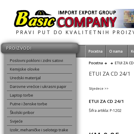
PRAVI PUT DO KVALITETNIH PROI
PROIZVODI
Pocetna
O nama
K
Poslovni pokloni i zidni satovi
Pocetna
ETUI ZA CD
Kemijske olovke
ETUI ZA CD 24/1
Uredski materijal
Darovne vrećice i ukrasni papir
Slijedece >>
Laptop torbe
ETUI ZA CD 24/1
Putne i ženske torbe
Šifra artikla: P-1202
Školski pribor
Svijeće
Izolir, mehaničke i selotejp trake