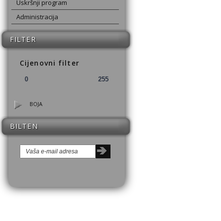
Uskršnji program
Administracija
FILTER
Cijenovni filter
BOJA
BILTEN