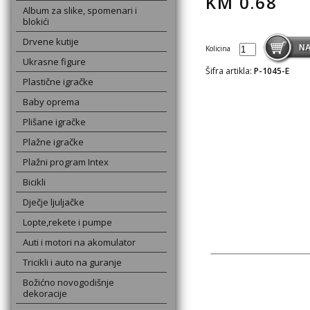
KM
0.68
Album za slike, spomenari i
blokići
Drvene kutije
Kolicina
Ukrasne figure
Šifra artikla:
P-1045-E
Plastične igračke
Baby oprema
Plišane igračke
Plažne igračke
Plažni program Intex
Bicikli
Dječje ljuljačke
Lopte,rekete i pumpe
Auti i motori na akomulator
Tricikli i auto na guranje
Božićno novogodišnje
dekoracije