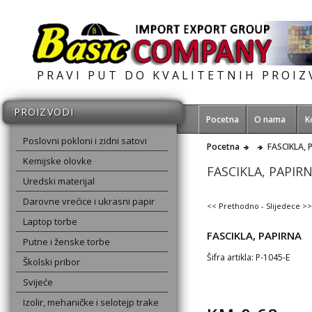
PRAVI PUT DO KVALITETNIH PROI
PROIZVODI
Pocetna
O nama
K
Poslovni pokloni i zidni satovi
Pocetna
FASCIKLA, 
Kemijske olovke
FASCIKLA, PAPIR
Uredski materijal
Darovne vrećice i ukrasni papir
<< Prethodno
-
Slijedece >>
Laptop torbe
FASCIKLA, PAPIRNA
Putne i ženske torbe
Šifra artikla: P-1045-E
Školski pribor
Svijeće
Izolir, mehaničke i selotejp trake