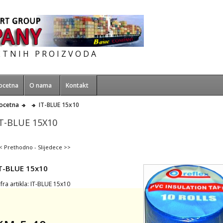
ETNIH PROIZVODA
ocetna
O nama
Kontakt
ocetna
IT-BLUE 15x10
IT-BLUE 15X10
< Prethodno
-
Slijedece >>
T-BLUE 15x10
ifra artikla: IT-BLUE 15x10