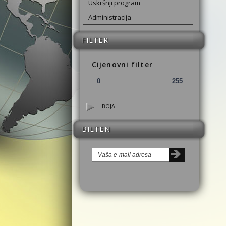
Uskršnji program
Administracija
FILTER
Cijenovni filter
BOJA
BILTEN