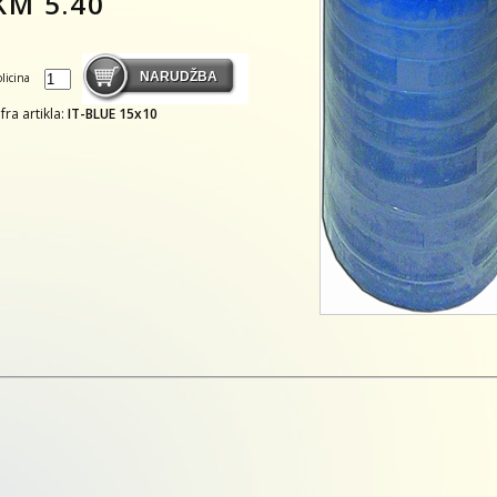
KM
5.40
olicina
ifra artikla:
IT-BLUE 15x10