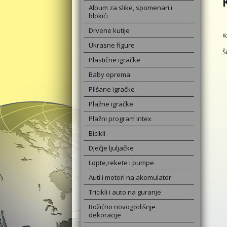
Album za slike, spomenari i
blokići
Drvene kutije
K
Ukrasne figure
Š
Plastične igračke
Baby oprema
Plišane igračke
Plažne igračke
Plažni program Intex
Bicikli
Dječje ljuljačke
Lopte,rekete i pumpe
Auti i motori na akomulator
Tricikli i auto na guranje
Božićno novogodišnje
dekoracije