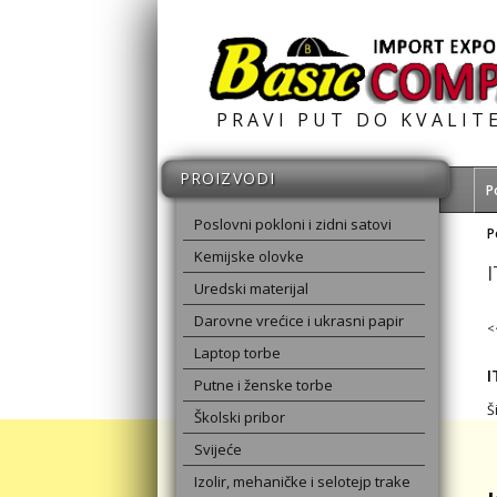
PRAVI PUT DO KVALIT
PROIZVODI
P
Poslovni pokloni i zidni satovi
P
Kemijske olovke
Uredski materijal
Darovne vrećice i ukrasni papir
<
Laptop torbe
I
Putne i ženske torbe
Š
Školski pribor
Svijeće
Izolir, mehaničke i selotejp trake