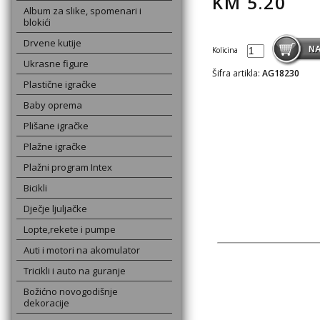
KM
5.20
Album za slike, spomenari i
blokići
Drvene kutije
Kolicina
Ukrasne figure
Šifra artikla:
AG18230
Plastične igračke
Baby oprema
Plišane igračke
Plažne igračke
Plažni program Intex
Bicikli
Dječje ljuljačke
Lopte,rekete i pumpe
Auti i motori na akomulator
Tricikli i auto na guranje
Božićno novogodišnje
dekoracije