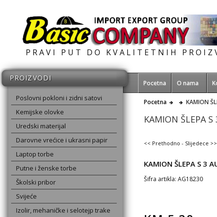
PRAVI PUT DO KVALITETNIH PROI
PROIZVODI
Pocetna
O nama
K
Poslovni pokloni i zidni satovi
Pocetna
KAMION ŠL
Kemijske olovke
KAMION ŠLEPA S 
Uredski materijal
Darovne vrećice i ukrasni papir
<< Prethodno
-
Slijedece >>
Laptop torbe
KAMION ŠLEPA S 3 A
Putne i ženske torbe
Šifra artikla: AG18230
Školski pribor
Svijeće
Izolir, mehaničke i selotejp trake