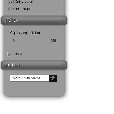
Uskršnji program
Administracija
FILTER
Cijenovni filter
BOJA
BILTEN