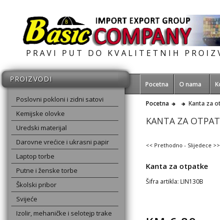
PRAVI PUT DO KVALITETNIH PROI
PROIZVODI
Pocetna
O nama
K
Poslovni pokloni i zidni satovi
Pocetna
Kanta za o
Kemijske olovke
KANTA ZA OTPAT
Uredski materijal
Darovne vrećice i ukrasni papir
<< Prethodno
-
Slijedece >>
Laptop torbe
Kanta za otpatke
Putne i ženske torbe
Šifra artikla: LIN130B
Školski pribor
Svijeće
Izolir, mehaničke i selotejp trake