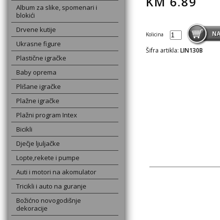
KM
6.89
Album za slike, spomenari i
blokići
Drvene kutije
Kolicina
Ukrasne figure
Šifra artikla:
LIN130B
Plastične igračke
Baby oprema
Plišane igračke
Plažne igračke
Plažni program Intex
Bicikli
Dječje ljuljačke
Lopte,rekete i pumpe
Auti i motori na akomulator
Tricikli i auto na guranje
Božićno novogodišnje
dekoracije