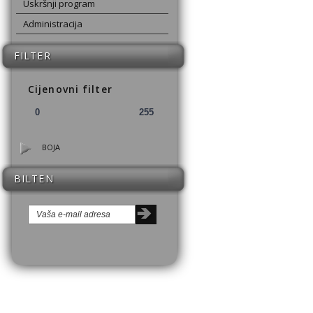
Uskršnji program
Administracija
FILTER
Cijenovni filter
BOJA
BILTEN