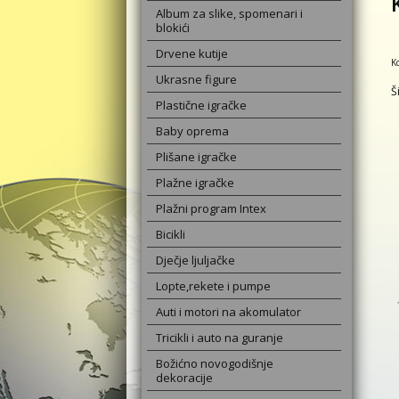
Album za slike, spomenari i
blokići
Drvene kutije
K
Ukrasne figure
Š
Plastične igračke
Baby oprema
Plišane igračke
Plažne igračke
Plažni program Intex
Bicikli
Dječje ljuljačke
Lopte,rekete i pumpe
Auti i motori na akomulator
Tricikli i auto na guranje
Božićno novogodišnje
dekoracije