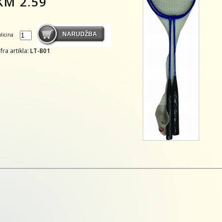
KM
2.59
olicina
ifra artikla:
LT-B01