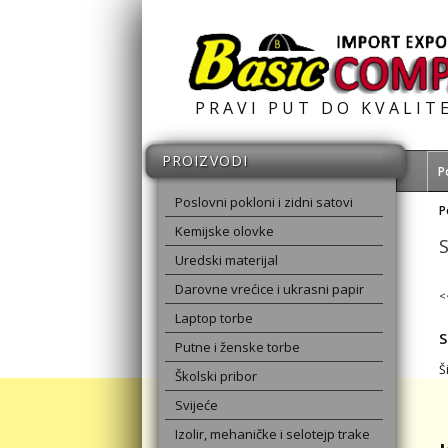
PRAVI PUT DO KVALIT
PROIZVODI
P
Poslovni pokloni i zidni satovi
P
Kemijske olovke
Uredski materijal
Darovne vrećice i ukrasni papir
<
Laptop torbe
S
Putne i ženske torbe
Š
Školski pribor
Svijeće
Izolir, mehaničke i selotejp trake