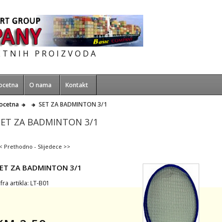
ETNIH PROIZVODA
ocetna
O nama
Kontakt
ocetna
SET ZA BADMINTON 3/1
SET ZA BADMINTON 3/1
< Prethodno
-
Slijedece >>
ET ZA BADMINTON 3/1
ifra artikla: LT-B01