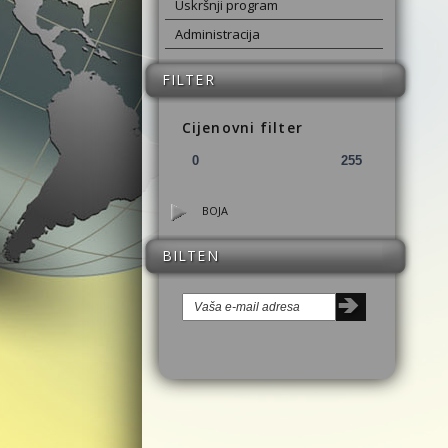
Uskršnji program
Administracija
FILTER
Cijenovni filter
BOJA
BILTEN